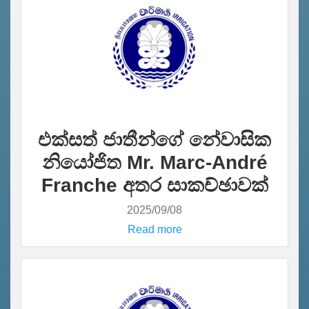
එක්සත් ජාතීන්ගේ නේවාසික
නියෝජිත Mr. Marc-André
Franche අතර සාකච්ඡාවක්
2025/09/08
Read more