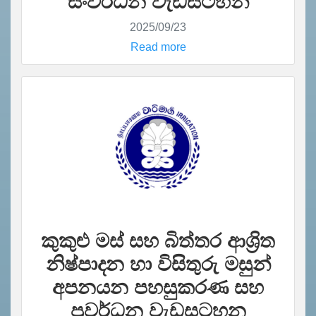
සංවර්ධන වැඩසටහන්
2025/09/23
Read more
කුකුළු මස් සහ බිත්තර ආශ්‍රිත
නිෂ්පාදන හා විසිතුරු මසුන්
අපනයන පහසුකරණ සහ
ප්‍රවර්ධන වැඩසටහන