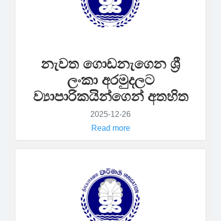
නැවත ගොඩනැ‍ගෙන ශ්‍රී
ලංකා අරමුදලට
ව්‍යාපාරිකයින්ගෙන් අතහිත
2025-12-26
Read more