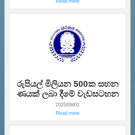
Read more
රුපියල් මිලියන 500ක සහන
ණයක් ලබා දීමේ වැඩසටහන
2025/09/01
Read more