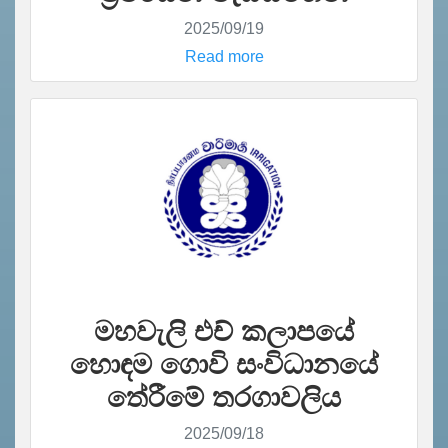
2025/09/19
Read more
මහවැලි එච් කලාපයේ
හොඳම ගොවි සංවිධානයේ
තේරීමේ තරගාවලිය
2025/09/18