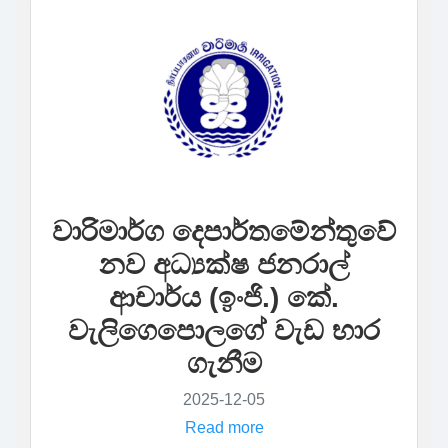
වාරිමාර්ග දෙපාර්තමේන්තුවේ
නව අධ්‍යක්ෂ ජනරාල්
ආචාර්ය (ඉංජි.) කේ.
වැලිගෙපොලගේ වැඩ භාර
ගැනීම
2025-12-05
Read more