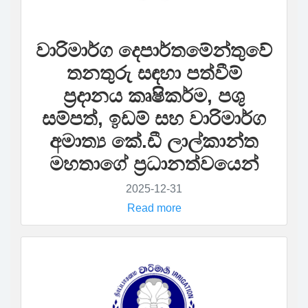
වාරිමාර්ග දෙපාර්තමේන්තුවේ
තනතුරු සඳහා පත්වීම්
ප්‍රදානය කෘෂිකර්ම, පශු
සම්පත්, ඉඩම් සහ වාරිමාර්ග
අමාත්‍ය කේ.ඩී ලාල්කාන්ත
මහතාගේ ප්‍රධානත්වයෙන්
2025-12-31
Read more