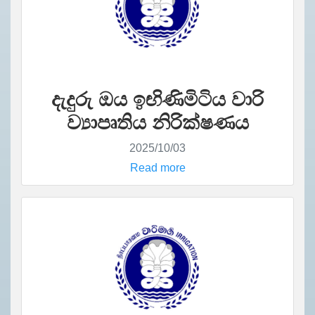
දැදුරු ඔය ඉඟිණිමිටිය වාරි
ව්‍යාපෘතිය නිරික්ෂණය
2025/10/03
Read more