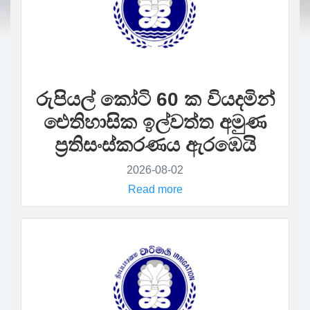
රුපියල් කෝටි 60 ක වියදමින්
ඓතිහාසික ඉල්වත්ත අමුණ
ප්‍රතිසංස්කරණය ඇරඹෙයි
2026-08-02
Read more