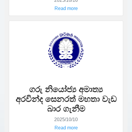
2025/10/16
Read more
ගරු නියෝජ්‍ය අමාත්‍ය
අරවින්ද සෙනරත් මහතා වැඩ
බාර ගැනීම
2025/10/10
Read more