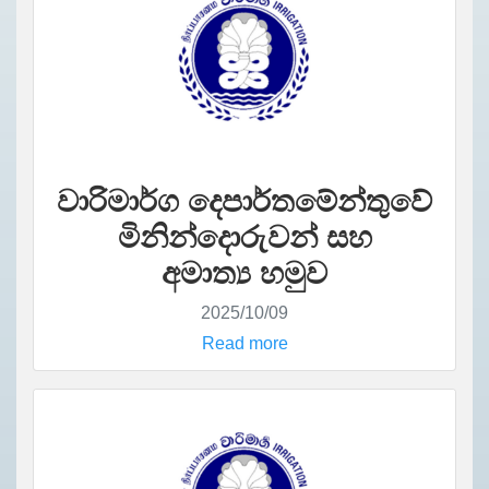
වාරිමාර්ග දෙපාර්තමේන්තුවේ
මිනින්දොරුවන් සහ
අමාත්‍ය හමුව
2025/10/09
Read more