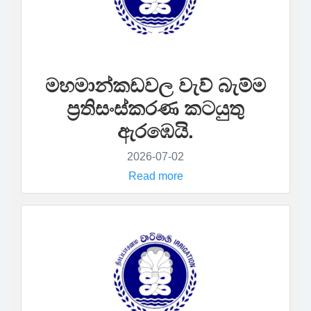
මහමාන්කඩවල වැව් බැම්ම
ප්‍රතිසංස්කරණ කටයුතු
ඇරඹෙයි.
2026-07-02
Read more