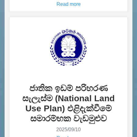
Read more
ජාතික ඉඩම් පරිහරණ
සැලැස්ම (National Land
Use Plan) එළිදැක්වීමේ
සමාරම්භක වැඩමුළුව
2025/09/10