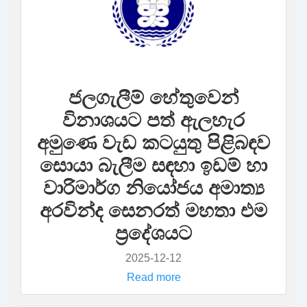
ජලගැලීම් හේතුවෙන්
විනාශයට පත් ඇලහැර
අමුණෙ වැඩ කටයුතු පිළිබඳව
සොයා බැලීම සඳහා ඉඩම් හා
වාරිමාර්ග නියෝජය අමාත්‍ය
අරවින්ද සෙනරත් මහතා එම
ප්‍රදේශයට
2025-12-12
Read more