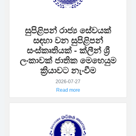
සුපිළිපන් රාජ්‍ය සේවයක්
සඳහා වන සුපිළිපන්
සංස්කෘතියක් - ක්ලීන් ශ්‍රී
ලංකාවක් ජාතික මෙහෙයුම
ක්‍රියාවට නැංවීම
2026-07-27
Read more