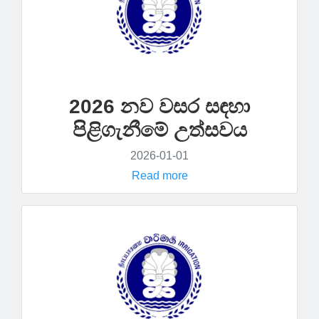
2026 නව වසර සඳහා
පිළිගැනීමේ උත්සවය
2026-01-01
Read more