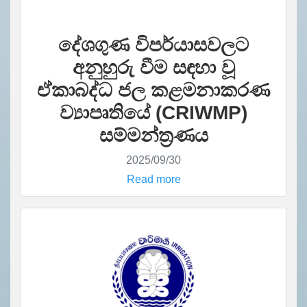
දේශගුණ විපර්යාසවලට
අනුහුරු වීම සඳහා වූ
ඒකාබද්ධ ජල කළමනාකරණ
ව්‍යාපෘතියේ (CRIWMP)
සම්මන්ත්‍රණය
2025/09/30
Read more