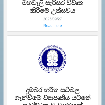
මහවැලි සැරිසර විවෘත
කිරීමේ උත්සවය
2025/09/27
Read more
දුම්බර හරිත සවිබල
ගැන්වීමේ ව්‍යාපෘතිය යටතේ