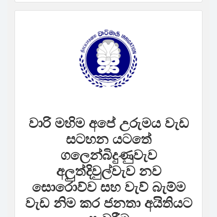
වාරි මහිම අපේ උරුමය වැඩ
සටහන යටතේ
ගලෙන්බිදුණුවැව
අලුත්දිවුල්වැව නව
සොරොව්ව සහ වැව් බැම්ම
වැඩ නිම කර ජනතා අයිතියට