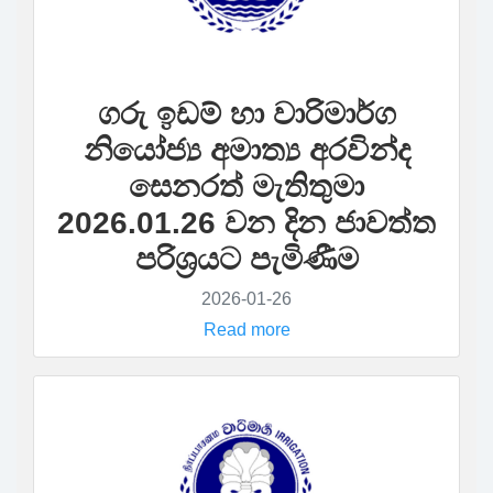
ගරු ඉඩම් හා වාරිමාර්ග
නියෝජ්‍ය අමාත‍්‍ය අරවින්ද
සෙනරත් මැතිතුමා
2026.01.26 වන දින ජාවත්ත
පරිශ්‍රයට පැමිණීම
2026-01-26
Read more