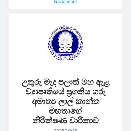
Read more
උතුරු මැද පලාත් මහ ඇළ
ව්‍යාපෘතියේ ප්‍රගතිය ගරු
අමාත්‍ය ලාල් කාන්ත
මහතාගේ
නිරීක්ෂණ චාරිකාව