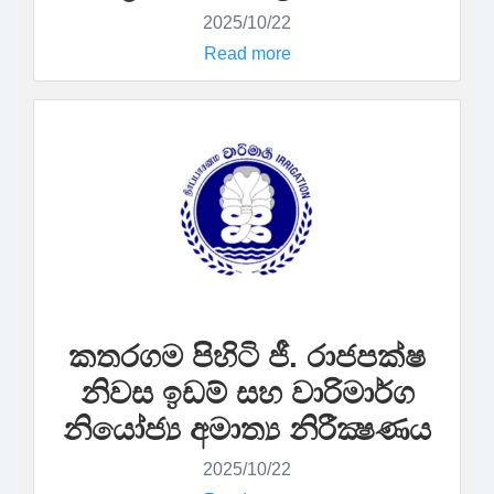
2025/10/22
Read more
කතරගම පිහිටි ජී. රාජපක්ෂ
නිවස ඉඩම් සහ වාරිමාර්ග
නියෝජ්‍ය අමාත්‍ය නිරීක්‍ෂණය
2025/10/22