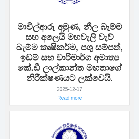
මාවිල්ආරු අමුණ, නීල බැම්ම
සහ අලෙයි මහවැලි වැව්
බැම්ම කෘෂිකර්ම, පශු සම්පත්,
ඉඩම් සහ වාරිමාර්ග අමාත්‍ය
කේ.ඩී ලාල්කාන්ත මහතාගේ
නිරීක්ෂණයට ලක්වෙයි.
2025-12-17
Read more