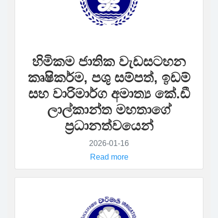
හිමිකම ජාතික වැඩසටහන
කෘෂිකර්ම, පශු සම්පත්, ඉඩම්
සහ වාරිමාර්ග අමාත්‍ය කේ.ඩී
ලාල්කාන්ත මහතාගේ
ප්‍රධානත්වයෙන්
2026-01-16
Read more