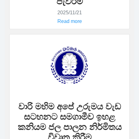
පැවරීම
2025/11/21
Read more
වාරි මහිම අපේ උරුමය වැඩ
සටහනට සමගාමීව ඉහළ
කනියම ජල පාලන නිර්මිතය‍
‍විවෘත කිරීම