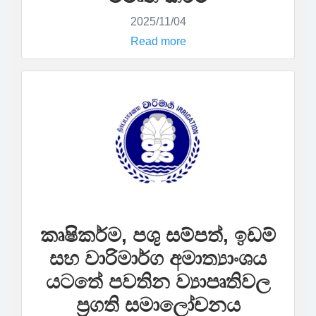
2025/11/04
Read more
කෘෂිකර්ම, පශු සම්පත්, ඉඩම්
සහ වාරිමාර්ග අමාත්‍යාංශය
යටතේ පවතින ව්‍යාපෘතිවල
ප්‍රගති සමාලෝචනය