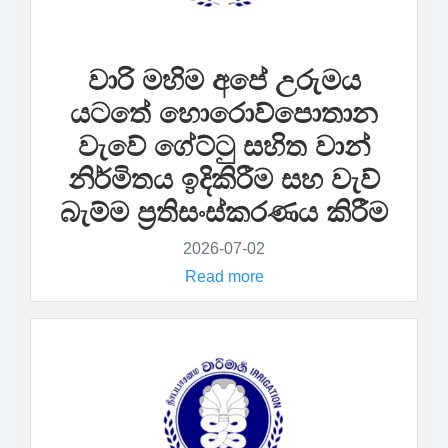
වාරි මහිම අපේ උරුමය
යටතේ හොරොව්පොතාන
වැවේ ගේට්ටු සහිත වාන්
නිර්මිතය ඉදිකිරීම සහ වැව්
බැම්ම ප්‍රතිසංස්කරණය කිරීම
2026-07-02
Read more