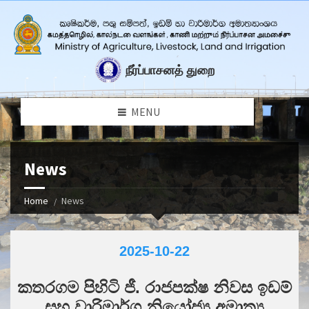
நீர்ப்பாசனத் துறை
MENU
News
Home
News
2025-10-22
කතරගම පිහිටි ජී. රාජපක්ෂ නිවස ඉඩම්
සහ වාරිමාර්ග නියෝජ්‍ය අමාත්‍ය