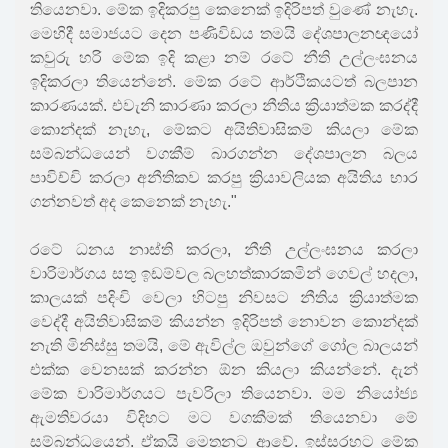
තියෙනවා. මේක ඉදිකරපු කෙනෙක් ඉදිරිපත් වුණේ නැහැ.
මෙහිදී සමාජයට දෙන පණිවිඩය තමයි දේශපාලනඥයෝ
කවුරු හරි මේක ඉදි කළා නම් රටේ නීති උල්ලංඝනය
ඉදිකරලා තියෙන්නේ. මේක රටේ ආර්ථිකයටත් බලපාන
කාරණයක්. එවැනි කාරණා කරලා නීතිය ක්‍රියාත්මක කරද්දී
කොන්දක් නැහැ, මේකට අයිතිවාසිකම් කියලා මේක
සම්බන්ධයෙන් වගකීම් බාරගන්න දේශපාලන බලය
පාවිච්චි කරලා අනීතිකව කරපු ක්‍රියාවලියක අයිතිය භාර
ගන්නවත් අද කෙනෙක් නැහැ."
රටේ ධනය නාස්ති කරලා, නීති උල්ලංඝනය කරලා
වාරිමාර්ගය සතු ඉඩම්වල බලහත්කාරකමින් ගෙවල් හදලා,
කාලයක් පදිංචි වෙලා හිටපු නිවසට නීතිය ක්‍රියාත්මක
වෙද්දී අයිතිවාසිකම් කියන්න ඉදිරිපත් නොවන කොන්දක්
නැති මිනිස්සු තමයි, මේ ඇවිල්ල ඔවුන්ගේ ගෝල බාලයන්
එක්ක වෙනසක් කරන්න ඕන කියලා කියන්නේ. දැන්
මේක වාරිමාර්ගයට පැවරිලා තියෙනවා. මම නියෝජ්‍ය
ඇමතිවරයා විදිහට මට වගකීමක් තියෙනවා මේ
සම්බන්ධයෙන්. ඒකයි මෙතනට ආවේ. ඉස්සරහට මේක