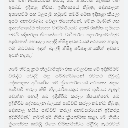
එහි එක් අවස්ථාවක් තමයි, මේ කතරගම මැණික් ගඟ
අසබඩ ඉදිකළ නිවස. ඉතිහාසයේ තිබුණු දේශපාලන
අතපෙවීම් සහ බලපෑම් හමුවේ තමයි මේක ඉදිකළා කියලා
අපට අනාවරණය වෙලා තියෙන්නේ. මේක මැණික් ගඟ
ආසන්නයේම තියෙන වාරිමාර්ගයට අයත් රක්ෂිත භූමියක
තමයි ඉදිකරලා තියෙන්නේ. වාරිමාර්ග දෙපාර්තුමේන්තුව
පැත්තෙන් හොයලා බලද්දි කිසිදු අවසරයක් අරගෙන නැහැ.
ගම් මට්ටමේ ඉඳන් බලද්දි කිසිදු පරිපාලනයකින් අවසර
අරන් නැහැ."
ගමේ හිටපු ග්‍රාම නිලධාරීතුමා එක වෙලාවක මේ ඉදිකිරීමට
විරුද්ධ වෙද්දී, ඔහු සම්බන්ධයෙන් එවකට තිබුණු
දේශපාලන අධිකාරිය යම් ක්‍රියාමාර්ගයක් අරගෙන, බලය
පාවිච්චි කරලා කිසි නිලධාරියෙකුට මෙම භූමියට ඇතුල්
වෙන්න නොදී මේ ඉදිකිරීම් කරලා තියෙන්නේ. මේ
ඉදිකිරීම් දේශපාලන බලයක් පාවිච්චි කරලා තමන්ට තිබුණු
දේශපාල හයිය පාවිච්චි කරලා අනවසරයෙන් ඉදිකරපු
ඉදිකිරීමක්." නමුත් අපි නීතිය ක්‍රියාත්මක කළා. මේ නීතිය
ක්‍රියාත්මක කරද්දි ඒකෙ හිමිකාරීත්වය පිළිබඳ ගැටළුවක්