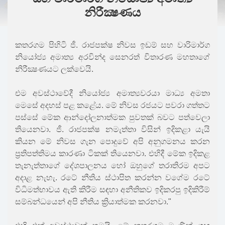
නිරීක්‍ෂණය
කතරගම පිහිටි ජී. රාජපක්ෂ නිවස ඉඩම් සහ වාරිමාර්ග
නියෝජ්‍ය අමාත්‍ය අරවින්ද සෙනරත් විතාරණ මහතාගේ
නිරීක්‍ෂණයට ලක්වෙයි.
එම අවස්ථාවේදී නියෝජ්‍ය අමාත්‍යවරයා මාධ්‍ය අමතා
මෙසේ අදහස් පළ කළේය. මේ නිවස රජයට පවරා ගත්තට
පස්සේ මේක ආන්දෝලනාත්මක පුවතක් බවට පත්වෙලා
තියෙනවා. ජී. රාජපක්ෂ නමැත්තා විසින් ඉදිකළා යැයි
කියන මේ නිවස ගැන පොදුවේ අපි අනුගමනය කරන
ප්‍රතිපත්තිමය කාරණා ටිකක් තියෙනවා. එහිදී මේක ඉදිකළ
තැනැත්තාගේ දේශපාලනය හෝ ඔහුගේ තරාතිරම අපට
අදාළ නැහැ. රටේ නීතිය ස්ථාපිත කරන්න වගේම රටේ
විධිමත්භාවය ඇති කිරීම සඳහා අනීතිකව ඉදිකරපු ඉදිකිරීම්
සම්බන්ධයෙන් අපි නීතිය ක්‍රියාත්මක කරනවා."