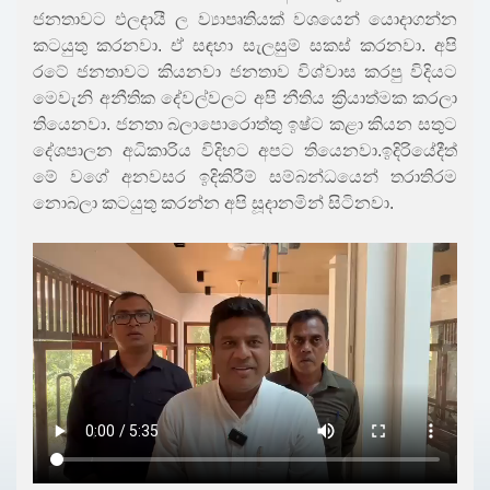
ජනතාවට ඵලදායී ල ව්‍යාපෘතියක් වශයෙන් යොදාගන්න
කටයුතු කරනවා. ඒ සඳහා සැලසුම් සකස් කරනවා. අපි
රටේ ජනතාවට කියනවා ජනතාව විශ්වාස කරපු විදියට
මෙවැනි අනීතික දේවල්වලට අපි නීතිය ක්‍රියාත්මක කරලා
තියෙනවා. ජනතා බලාපොරොත්තු ඉෂ්ට කළා කියන සතුට
දේශපාලන අධිකාරිය විදිහට අපට තියෙනවා.ඉදිරියේදීත්
මේ වගේ අනවසර ඉදිකිරීම් සම්බන්ධයෙන් තරාතිරම
නොබලා කටයුතු කරන්න අපි සූදානමින් සිටිනවා.