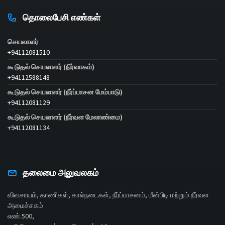
தொலைபேசி எண்கள்
செயலாளர்
+94112081510
கூடுதல் செயலாளர் (நிர்வாகம்)
+94112588148
கூடுதல் செயலாளர் (நீர்ப்பாசன மேம்பாடு)
+94112081129
கூடுதல் செயலாளர் (நீர்வள மேலாண்மை)
+94112081134
தலைமை அலுவலகம்
விவசாயம், காணிகள், கால்நடைகள், நீர்ப்பாசனம், மீன்பிடி மற்றும் நீர்வள
அமைச்சகம்
எண்.500,