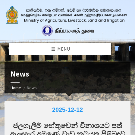
நீர்ப்பாசனத் துறை
MENU
News
Home
News
2025-12-12
ජලගැලීම් හේතුවෙන් විනාශයට පත්
ඇලහැර අමුණෙ වැඩ කටයුතු පිළිබඳව