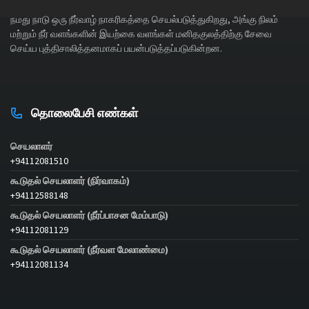
நமது நாடு ஒரு நீர்வாழ் நாகரிகத்தை செயல்படுத்துகிறது, அங்கு நிலம்
மற்றும் நீர் வளங்களின் இயற்கை வளங்கள் மனிதகுலத்திற்கு சேவை
செய்ய புத்திசாலித்தனமாகப் பயன்படுத்தப்படுகின்றன.
தொலைபேசி எண்கள்
செயலாளர்
+94112081510
கூடுதல் செயலாளர் (நிர்வாகம்)
+94112588148
கூடுதல் செயலாளர் (நீர்ப்பாசன மேம்பாடு)
+94112081129
கூடுதல் செயலாளர் (நீர்வள மேலாண்மை)
+94112081134