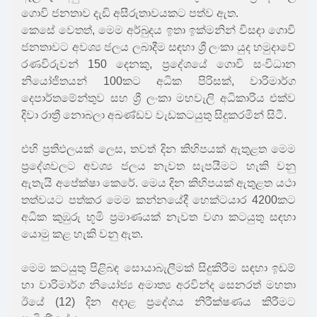
ගොවි ජනතාව දැඩි අසීරුතාවයකට පත්ව ඇත.
කෙසේ වෙතත්, මෙම අර්බුදය ඉතා ඉක්මනින් විසඳා ගොවි
ජනතාවට අවශ්‍ය ජලය ලබාදීම සඳහා ශ්‍රී ලංකා යුද හමුදාවේ
රණවිරුවන් 150 දෙනකු, ප්‍රදේශයේ ගොවි සංවිධාන
නියෝජිතයන් 100කට අධික පිරිසක්, වාරිමාර්ග
දෙපාර්තමේන්තුව සහ ශ්‍රී ලංකා මහවැලි අධිකාරිය එක්ව
දිවා රාත්‍රී නොබලා අඛණ්ඩව වැඩකටයුතු සිදුකරමින් සිටී.
එහි ප්‍රතිඵලයක් ලෙස, තවත් දින කිහිපයක් ඇතුළත මෙම
ප්‍රදේශවලට අවශ්‍ය ජලය නැවත සැපයීමට හැකි වනු
ඇතැයි අපේක්ෂා කෙරේ. මෙය දින කිහිපයක් ඇතුළත යථා
තත්වයට පත්කර මෙම කන්නයේදී හෙක්ටයාර 4200කට
අධික කුඹුරු භූමි ප්‍රමාණයක් නැවත වගා කටයුතු සඳහා
යොමු කළ හැකි වනු ඇත.
මෙම කටයුතු පිළිබඳ සොයාබැලීමක් සිදුකිරීම සඳහා ඉඩම්
හා වාරිමාර්ග නියෝජ්‍ය අමාත්‍ය අරවින්ද සෙනරත් මහතා
ඊයේ (12) දින අදාළ ප්‍රදේශය නිරීක්ෂණය කිරීමට