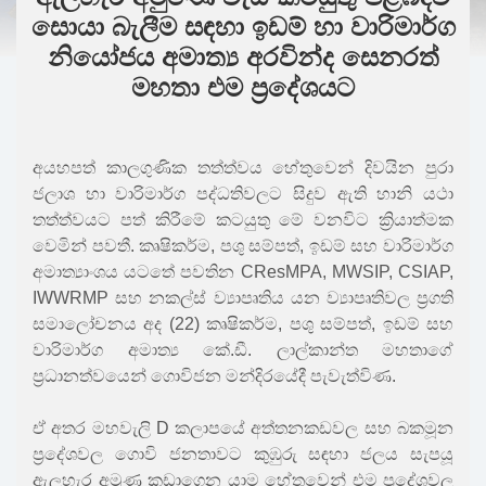
සොයා බැලීම සඳහා ඉඩම් හා වාරිමාර්ග
නියෝජය අමාත්‍ය අරවින්ද සෙනරත්
මහතා එම ප්‍රදේශයට
අයහපත් කාලගුණික තත්ත්වය හේතුවෙන් දිවයින පුරා
ජලාශ හා වාරිමාර්ග පද්ධතිවලට සිදුව ඇති හානි යථා
තත්ත්වයට පත් කිරීමේ කටයුතු මේ වනවිට ක්‍රියාත්මක
වෙමින් පවතී. කෘෂිකර්ම, පශු සම්පත්, ඉඩම් සහ වාරිමාර්ග
අමාත්‍යාංශය යටතේ පවතින CResMPA, MWSIP, CSIAP,
IWWRMP සහ නකල්ස් ව්‍යාපෘතිය යන ව්‍යාපෘතිවල ප්‍රගති
සමාලෝචනය අද (22) කෘෂිකර්ම, පශු සම්පත්, ඉඩම් සහ
වාරිමාර්ග අමාත්‍ය කේ.ඩී. ලාල්කාන්ත මහතාගේ
ප්‍රධානත්වයෙන් ගොවිජන මන්දිරයේදී පැවැත්විණ.
ඒ අතර මහවැලි D කලාපයේ අත්තනකඩවල සහ බකමූන
ප්‍රදේශවල ගොවි ජනතාවට කුඹුරු සඳහා ජලය සැපයූ
ඇලහැර අමුණ කඩාගෙන යාම හේතුවෙන් එම ප්‍රදේශවල