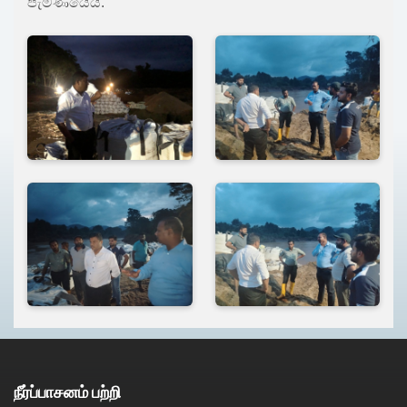
පැමිණියේය.
நீர்ப்பாசனம் பற்றி