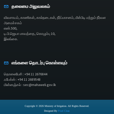
தலைமை அலுவலகம்
விவசாயம், காணிகள், கால்நடைகள், நீர்ப்பாசனம், மீன்பிடி மற்றும் நீர்வள
அமைச்சகம்
எண்.500,
டி.பி.ஜெயா மாவத்தை, கொழும்பு 10,
இலங்கை.
எங்களை தொடர்பு கொள்ளவும்
தொலைபேசி : +94 11 2676844
ஃபேக்ஸ் : +94 11 2689548
மின்னஞ்சல் : sec@mahaweli.gov.lk
Copyright © 2026 Ministry of Irrigation. All Rights Reserved.
Designed By
Pixel Clear.