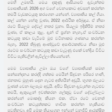
මෙහි උමඟයි. මෙය දකුණු ආසියාවේ දැවැන්තම
ව්‍යාපෘතියක්. 2026 අග වගේ වෙනකොට අවසන් කරන්න
තමයි වැඩකටයුතු කරගෙන යන්නේ. ව්‍යාපෘතිය කල් ගියා.
කල් යන්න හේතු වුණා, 2022 ආර්ථික අර්බුදය. ඒ නිසා
රටේ සියලුම දේවල් නතර වුනා. සියලුම ඉදිකිරීම් නතර
වුණා, ඒ කාලය තුළ. දැන් ඒ ප්‍රශ්න නැහැ.ඒ සංවර්ධන
කටයුතු කඩා වැටීමේ මුළු වටිනාකම ගණනය කරන්න
බැහැ. 2022 තිබුණු ආණ්ඩුවේ අසාර්ථකත්වය නිසා මුළු
රටේම සංවර්ධන කටයුතු කඩා වැටුණු එකේ වන්දිය විවිධ
විවිධ පැතිවලින් ඇවිල්ලා තියෙන්නේ.
මෙම ව්‍යාපෘතිය උමා ඔය වගේ ව්‍යාපෘතියක් සමඟ
සන්සන්දනය කරද්දි ගත්තම මෙයින් සිදුවන පරිසර හානි,
ජනතාව මුහුණ දෙන ගැටළු අතිශයින් අඩුයි. භූගත ජලයට
වුණත් වෙන බලපෑම අඩුයි. අපිට සිදුවන දැවැන්ත ගැටළුව
තමයි, ඇතුළෙන් ඉවත්කරන ගල්කුඩු වගේ දේවල්වලට
කරන්නේ මොකද්ද කියන එක. ඒවා රටේ වෙනත්
සංවර්ධන කටයුත්තකට භාවිත කරන්න හැකියාව
පවතිනවා. අපි මේක තියාගෙන ඉන්නේ වනජීවී ආරක්ෂිත