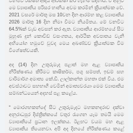
වනජීවී රක්ෂිත ආදිය ආරක්ෂා කර ගැනීම සඳහාය. ඒ අනුව
මෙ ව්‍යාපෘතිය පරිසර හානිය අවම කරමින් ක්‍රියාත්මක වේ.
2021 වසරේ මාර්තු මස 10වන දින ආරම්භ කළ ව්‍යාපෘතිය
2026 මාර්තු 16 දින නිමා වීමට නියමිතය. මේ වනවිට
64.5%ක් වැඩ අවසන් කර ඇත. ව්‍යාපෘතිය ආරම්භයේ සිට
මුහුණ දුන් කොවිඩ් වසංගතය, ආර්ථික අවපාතය වැනි
අභියෝග හමුවේ වුවද මෙය අඛණ්ඩව ක්‍රියාත්මක වීම
විශේෂත්වයකි.
අද (14) දින උතුරුමැද පළාත් මහ ඇළ ව්‍යාපෘතිය
නිරීක්ෂණය කිරීමට කෘෂිකර්ම, පශු සම්පත්, ඉඩම් සහ
වාරිමාර්ග අමාත්‍ය කේ.ඩී. ලාල්කාන්ත මහතා එක් විය. එම
අවස්ථාවට සහභාගී වෙමින් අමාත්‍යවරයා මෙම ව්‍යාපෘතිය
සම්බන්ධයෙන් අදහස් පළ කළේය.
“ මොරගහකන්දේ සිට උතුරුමැදට මහකනදරාව දක්වා
අනුරාධපුර දිස්ත්‍රික්කයේ වතුර රැගෙන යෑම තමයි මෙම
ව්‍යාපෘතියේ ප්‍රධාන ඉලක්කය. ඊළඟට වයඹ මහ ඇළ
ව්‍යාපෘතිය තියෙනවා. අපි අද දිනයේ නිරීක්ෂණය කළේ