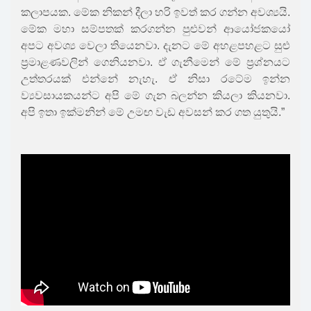
කලාපයක. මේක නිකන් දීලා හරි ඉවත් කර ගන්න අවශ්‍යයි.
මේක මහා සම්පතක් කරගන්න පුළුවන් ආයෝජකයෝ
අපට අවශ්‍ය වෙලා තියෙනවා. දැනට මේ අහළපහළට සුළු
ප්‍රමාළණවලින් ගෙනියනවා. ඒ ගැනීමෙන් මේ ප්‍රශ්නයට
උත්තරයක් එන්නේ නැහැ. ඒ නිසා රටේම ඉන්න
ව්‍යවසායකයන්ට අපි මේ ගැන බලන්න කියලා කියනවා.
අපි ඉතා ඉක්මනින් මේ උමඟ වැඩ අවසන් කර ගත යුතුයි.”