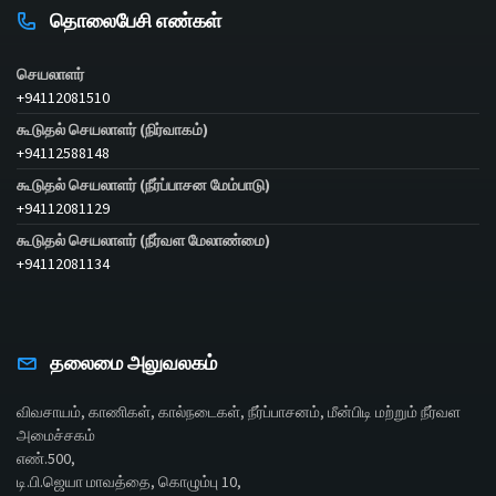
தொலைபேசி எண்கள்
செயலாளர்
+94112081510
கூடுதல் செயலாளர் (நிர்வாகம்)
+94112588148
கூடுதல் செயலாளர் (நீர்ப்பாசன மேம்பாடு)
+94112081129
கூடுதல் செயலாளர் (நீர்வள மேலாண்மை)
+94112081134
தலைமை அலுவலகம்
விவசாயம், காணிகள், கால்நடைகள், நீர்ப்பாசனம், மீன்பிடி மற்றும் நீர்வள
அமைச்சகம்
எண்.500,
டி.பி.ஜெயா மாவத்தை, கொழும்பு 10,