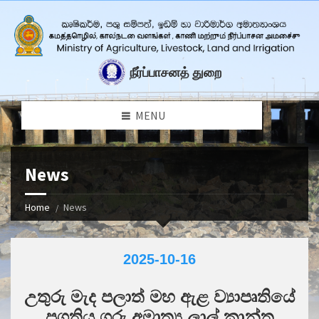
நீர்ப்பாசனத் துறை
MENU
News
Home
News
2025-10-16
උතුරු මැද පලාත් මහ ඇළ ව්‍යාපෘතියේ
ප්‍රගතිය ගරු අමාත්‍ය ලාල් කාන්ත