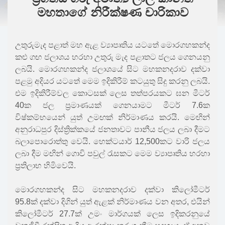
මහතාගේ නිරීක්ෂණ චාරිකාව
උතුරුමැද පළාත් මහ ඇළ ව්‍යාපෘතිය යටතේ මොරගහකන්ද
කළු ගඟ ජලාශය හරහා උතුරු මැද පළාතට ජලය ගෙනයනු
ලබයි. මොරගහකන්ද ජලාශයේ සිට මහකනදරාව දක්වා
පළමු අදියර යටතේ මෙම ඉදිකිරීම් කටයුතු සිදු කරනු ලබයි.
එම ඉදිකිරීම්වල කොටසක් ලෙස තත්පරයකට ඝන මීටර්
40ක ජල ප්‍රමාණයක් ගෙනයාමට මීටර් 7.6ක
විෂ්කම්භයෙන් යුත් උමඟක් නිර්මාණය කරයි. මෙඟින්
අනුරාධපුර දිස්ත්‍රික්කයේ ජනතාවට පානීය ජලය ලබා දීමට
බලාපොරොත්තු වෙයි. හෙක්ටයාර් 12,500කට වාරි ජලය
ලබා දීම මඟින් ගොවි පවුල් රැසකට මෙම ව්‍යාපෘතිය හරහා
ප්‍රතිලාභ හිමිවෙයි.
මොරගහකන්ද සිට මහකනදරාව දක්වා කිලෝමීටර්
95.8ක් දක්වා දිගින් යුත් ඇළක් නිර්මාණය වන අතර, එයින්
කිලෝමීටර් 27.7ක් උමං මාර්ගයක් ලෙස ඉදිකරනුයේ