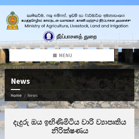
fo
நீர்ப்பாசனத் துறை
MENU
News
Home
News
දැදුරු ඔය ඉඟිණිමිටිය වාරි ව්‍යාපෘතිය
නිරික්ෂණය