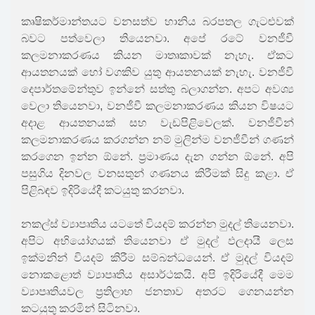
කෘෂිකර්මාන්තයට වනසත්ව හානිය බරපතල ගැටළුවක්
බවට පත්වෙලා තියෙනවා. අපේ රටේ වනජීවී
කලමනාකරණය කියන මාතෘකාවක් නැහැ. ඒකට
ආයතනයක් හෝ වගකිව යුතු ආයතනයක් නැහැ. වනජීවී
දෙපාර්තමේන්තුව ඉන්නේ සත්තු බලාගන්න. අපට අවශ්‍ය
වෙලා තියෙනවා, වනජීවී කලමනාකරණය කියන විෂයට
අදාළ ආයතනයක් සහ වැඩපිළිවෙලක්. වනජීවීන්
කලමනාකරණය කරගන්න නම් මුලින්ම වනජීවීන් ගණන්
කරගෙන ඉන්න ඕනේ. ප්‍රමාණය දැන ගන්න ඕනේ. අපි
පසුගිය දිනවල වනසතුන් ගණනය කිරීමක් සිදු කළා. ඒ
පිළිබඳව ඉදිරියේදී කටයුතු කරනවා.
නකල්ස් ව්‍යාපෘතිය යටතේ වියදම් කරන්න මුදල් තියෙනවා.
අපිට අභියෝගයක් තියෙනවා ඒ මුදල් ඵලදායී ලෙස
ඉක්මනින් වියදම් කිරීම සම්බන්ධයෙන්. ඒ මුදල් වියදම්
නොකළොත් ව්‍යාපෘතිය අසාර්ථකයි. අපි ඉදිරියේදී මෙම
ව්‍යාපෘතියවල ප්‍රතිලාභ ජනතාව අතරට ගෙනයන්න
කටයුතු කරමින් සිටිනවා.