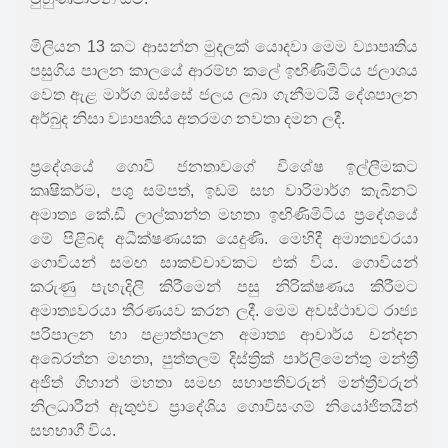
මිලියන 13 කට ආසන්න මුදලක් යොදවා මෙම ව්‍යාපෘතිය
පසුගිය පාලන කාල‍යේ ආරම්භ කලේ ඉඟිණිමිටිය ජලාශය
වෙත ඇළ මාර්ග ඔස්සේ ජලය ලබා ගැනීමටයි දේශපාලන
අර්බුද නිසා ව්‍යාපෘතිය අතරමග නවතා දමන ලදී.
ප්‍රදේශයේ ගොවි ජනතාවගේ විශේෂ ඉල්ලීමකට
කෘෂිකර්ම, පශු සම්පත්, ඉඩම් සහ වාරිමාර්ග කැබිනට්
අමාත්‍ය කේ.ඩී ලාල්කාන්ත මහතා ඉඟිණිමිටිය ප්‍රදේශයේ
මේ පිළිබඳ අධීක්ෂණයක යෙදුණි. මෙහිදී අමාත්‍යවරයා
ගොවියන් සමඟ සාකච්චාවකට එක් විය. ගොවියන්
කරුණු පැහැදිලි කිරීමෙන් පසු නිරික්ෂණය කිරීමට
අමාත්‍යවරයා තීරණයව කරන ලදී. මෙම අවස්ථාවට රාජ්‍ය
පරිපාලන හා පළාත්පාලන අමාත්‍ය ආචාර්ය චන්දන
අබේරත්න මහතා, පුත්තලම් දිස්ත්‍රික් පාර්ලිමෙන්තු මන්ත්‍රී
අජිත් ගිහාන් මහතා සමඟ සභාපතිවරුන් මන්ත්‍රීවරුන්
නිලධාරීන් ඇතුළුව ප්‍රාදේශිය ගොවිසංගම් නියෝජිතයින්
සහභාගී විය.