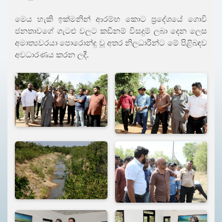
මෙය හැකි ඉක්මනින් ආරම්භ කොට ප්‍රදේශයේ ගොවි
ජනතාවගේ ගැටළු වලට කඩිනම් විසදුම් ලබා දෙන ලෙස
අමාත්‍යවරයා පොරොන්දු වූ අතර නිලධාරීන්ට මේ පිළිබඳව
අවධාරණය කරන ලදී.