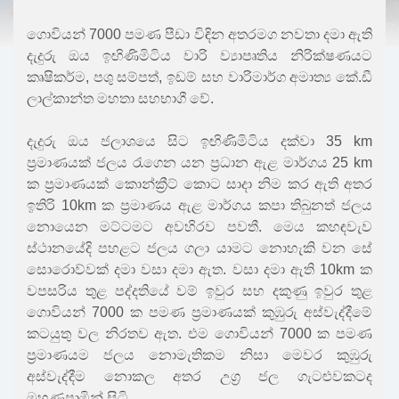
ගොවියන් 7000 පමණ පීඩා විඳින අතරමග නවතා දමා ඇති
දැදුරු ඔය ඉඟිණිමිටිය වාරි ව්‍යාපෘතිය නිරික්ෂණයට
කෘෂිකර්ම, පශු සම්පත්, ඉඩම් සහ වාරිමාර්ග අමාත්‍ය කේ.ඩී
ලාල්කාන්ත මහතා සහභාගී වේ.
දැදුරු ඔය ජලාශයෙ සිට ඉඟිණිමිටිය දක්වා 35 km
ප්‍රමාණයක් ජලය රැගෙන යන ප්‍රධාන ඇළ මාර්ගය 25 km
ක ප්‍රමාණයක් කොන්ක්‍රීට් කොට සාදා නිම කර ඇති අතර
ඉතිරි 10km ක ප්‍රමාණය ඇළ මාර්ගය කපා තිබුනත් ජලය
නොයෙන මට්ටමට අවහිරව පවතී. මෙය කහඳවැව
ස්ථානයේදි පහළට ජලය ගලා යාමට නොහැකි වන සේ
සොරොව්වක් දමා වසා දමා ඇත. වසා දමා ඇති 10km ක
වපසරිය තුළ පද්දතියේ වම් ඉවුර සහ දකුණු ඉවුර තුළ
ගොවියන් 7000 ක පමණ ප්‍රමාණයක් කුඹුරු අස්වැද්දීමේ
කටයුතු වල නිරතව ඇත. එම ගොවියන් 7000 ක පමණ
ප්‍රමාණයම ජලය නොමැතිකම නිසා මෙවර කුඹුරු
අස්වැද්දීම නොකල අතර උග්‍ර ජල ගැටළුවකටද
මුහුණපාමින් සිටි.