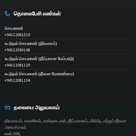
தொலைபேசி எண்கள்
செயலாளர்
+94112081510
கூடுதல் செயலாளர் (நிர்வாகம்)
+94112588148
கூடுதல் செயலாளர் (நீர்ப்பாசன மேம்பாடு)
+94112081129
கூடுதல் செயலாளர் (நீர்வள மேலாண்மை)
+94112081134
தலைமை அலுவலகம்
விவசாயம், காணிகள், கால்நடைகள், நீர்ப்பாசனம், மீன்பிடி மற்றும் நீர்வள
அமைச்சகம்
எண்.500,