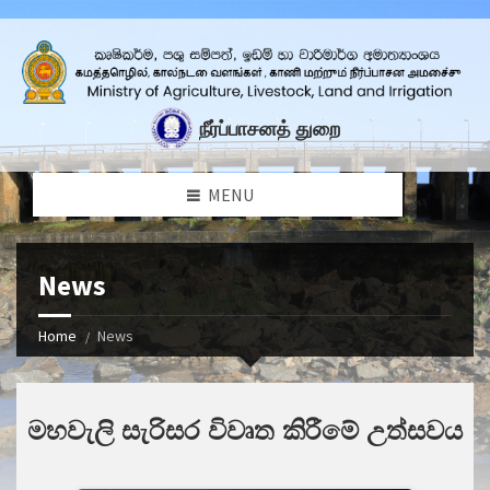
fo
நீர்ப்பாசனத் துறை
MENU
News
Home
News
මහවැලි සැරිසර විවෘත කිරීමේ උත්සවය