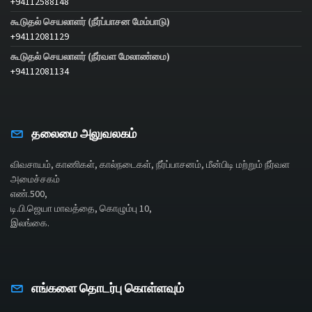
+94112588148
கூடுதல் செயலாளர் (நீர்ப்பாசன மேம்பாடு)
+94112081129
கூடுதல் செயலாளர் (நீர்வள மேலாண்மை)
+94112081134
தலைமை அலுவலகம்
விவசாயம், காணிகள், கால்நடைகள், நீர்ப்பாசனம், மீன்பிடி மற்றும் நீர்வள
அமைச்சகம்
எண்.500,
டி.பி.ஜெயா மாவத்தை, கொழும்பு 10,
இலங்கை.
எங்களை தொடர்பு கொள்ளவும்