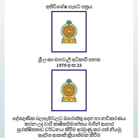
අතිවිශේෂ ගැසට් පත්‍රය
ශ්‍රී ලංකා මහවැලි අධිකාරි පනත
1979 අංක 23
දේශගුණික බලපෑම්වලට ඔරොත්තු දෙන හා නවීකරණය
කරන ලද වාරි කෘෂිකර්මාන්තය මගින් ආහාර
සුරක්ෂිතතාව වර්ධනය කිරිම අරමුණු කර ගත් නියමු
ආදර්ශ ආකෘති ක්‍රියාත්මක කිරීම