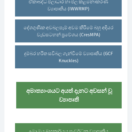
ඒකාබද්ධ ජලාධාර හා ජල කළමනාකරණ
ව්‍යාපෘතිය (IWWRMP)
දේශගුණික අවබලපෑම් අවම කිරීමේ බහු අදියර
වැඩසටහන් ප්‍රවේශය (CresMPA)
දුම්බර හරිත සවිබල ගැන්වීමේ ව්‍යාපෘතිය (GCF
Knuckles)
අමාත්‍යාංශයට අයත් දැනට අවසන් වූ
ව්‍යාපෘති
උමා ඔය බහුකාර්යය සංවර්ධන ව්‍යාපෘතිය