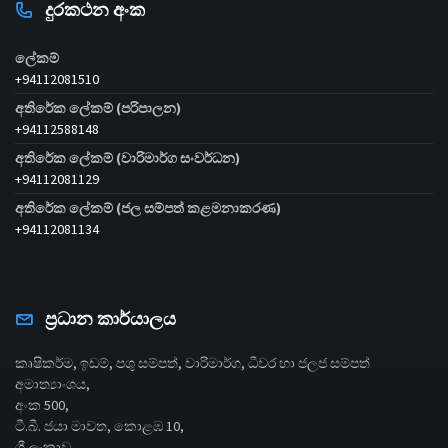
දුරකථන අංක
ලේකම්
+94112081510
අතිරේක ලේකම් (පරිපාලන)
+94112588148
අතිරේක ලේකම් (වාරිමාර්ග සංවර්ධන)
+94112081129
අතිරේක ලේකම් (ජල සම්පත් කළමනාකරණ)
+94112081134
ප්‍රධාන කාර්යාලය
කෘෂිකර්ම, ඉඩම්, පශු සම්පත්, වාරිමාර්ග, ධීවර හා ජලජ සම්පත්
අමාත්‍යාංශය,
අංක 500,
ටී.බී. ජයා මාවත, කොළඹ 10,
ශ්‍රී ලංකාව.