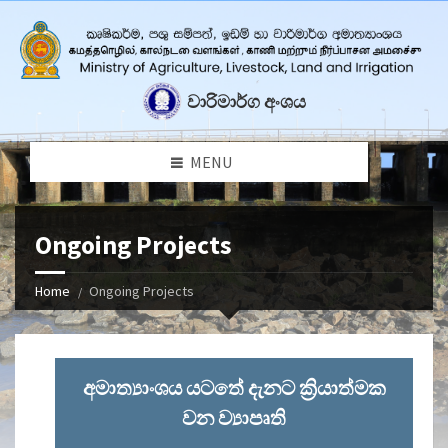
වාරිමාර්ග අංශය
MENU
Ongoing Projects
Home
Ongoing Projects
අමාත්‍යාංශය යටතේ දැනට ක්‍රියාත්මක
වන ව්‍යාපෘති