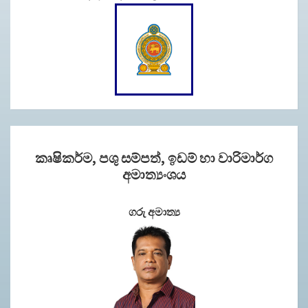
කෘෂිකර්ම, පශු සම්පත්, ඉඩම් හා වාරිමාර්ග
අමාත්‍යංශය
ගරු අමාත්‍ය