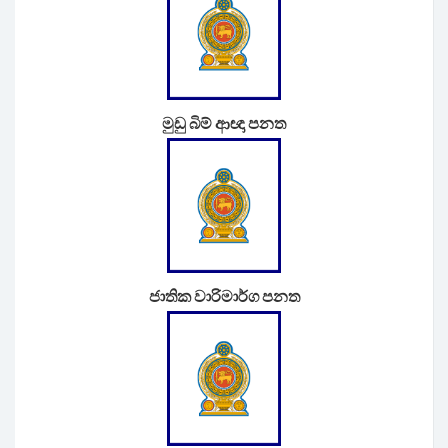
මුඩු බිම් ආඥා පනත
ජාතික වාරිමාර්ග පනත