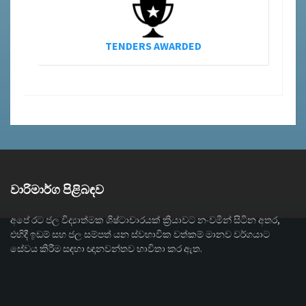
TENDERS AWARDED
වාරිමාර්ග පිළිබඳව
අපේ රට ජල විද්‍යාත්මක ශිෂ්ටාචාරයක් ක්‍රියාවට නංවමින් සිටින අතර,
එහිදී ඉඩම් සහ ජල සම්පත් යන ස්වභාවික වත්කම් මානව වර්ගයාට
සේවය කිරීම සඳහා ඥානවන්තව භාවිතා කර ඇත.