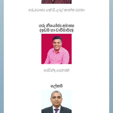
ගරු අමාත්‍ය කේ.ඩී. ලාල් කාන්ත මහතා
ගරු නියෝජ්‍ය අමාත්‍ය
(ඉඩම් හා වාරිමාර්ග)
අරවින්ද සෙනරත්
ලේකම්