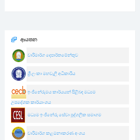
ආයතන
වාරිමාර්ග දෙපාර්තමේන්තුව
ශ්‍රී ලංකා මහවැලි අධිකාරිය
ඉංජිනේරුමය කාර්යයන් පිළිබඳ මධ්‍යම
උපදේශක කාර්යාංශය
මධ්‍යම ඉංජිනේරු සේවා පුද්ගලික සමාගම
වාරිමාර්ග කළමනාකරණ අංශය