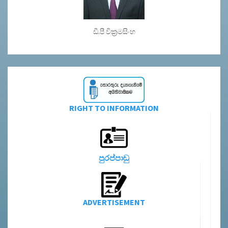
ඩී.පී වික්‍රමසිංහ
RIGHT TO INFORMATION
පුරප්පාඩු
ADVERTISEMENT