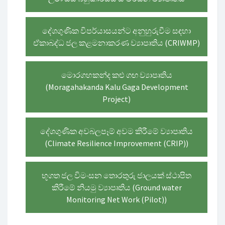
දේශගුණික විපර්යාසයන්ට අනුහුරුවීම සඳහා
ඒකාබද්ධ ජල කළමනාකරණ ව්‍යාපෘතිය (CRIWMP)
මොරගහකන්ද කළු ගඟ ව්‍යාපෘතිය
(Moragahakanda Kalu Gaga Development
Project)
දේශගුණික අවබලපෑම් අවම කිරීමේ ව්‍යාපෘතිය
(Climate Resilience Improvement (CRIP))
භූගත ජල විමංසන තොරතුරු ජාලයක් ස්ථාපිත
කිරීමේ නියමු ව්‍යාපෘතිය (Ground water
Monitoring Net Work (Pilot))