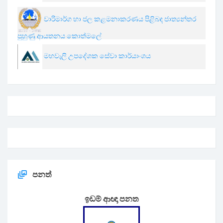
වාරිමාර්ග හා ජල කළමනාකරණය පිළිබඳ ජාත්‍යන්තර
පුහුණු ආයතනය කොත්මලේ
මහවැලි උපදේශක සේවා කාර්යාංශය
පනත්
ඉඩම් ආඥා පනත