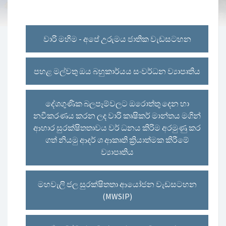
වාරි මහිම - අපේ උරුමය ජාතික වැඩසටහන
පහළ මල්වතු ඔය බහුකාර්යය සංවර්ධන ව්‍යාපෘතිය
දේශගුණික බලපෑම්වලට ඔරොත්තු දෙන හා
නවීකරණය කරන ලද වාරි කෘෂිකර් මාන්තය මගින්
ආහාර සුරක්ෂිතතාවය වර් ධනය කිරිම අරමුණු කර
ගත් නියමු ආදර් ශ ආකෘති ක්‍රියාත්මක කිරීමේ
ව්‍යාපෘතිය
මහවැලි ජල සුරක්ෂිතතා ආයෝජන වැඩසටහන
(MWSIP)