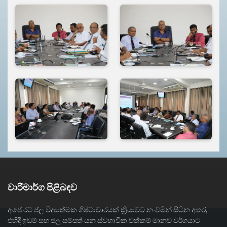
වාරිමාර්ග පිළිබඳව
අපේ රට ජල විද්‍යාත්මක ශිෂ්ටාචාරයක් ක්‍රියාවට නංවමින් සිටින අතර,
එහිදී ඉඩම් සහ ජල සම්පත් යන ස්වභාවික වත්කම් මානව වර්ගයාට