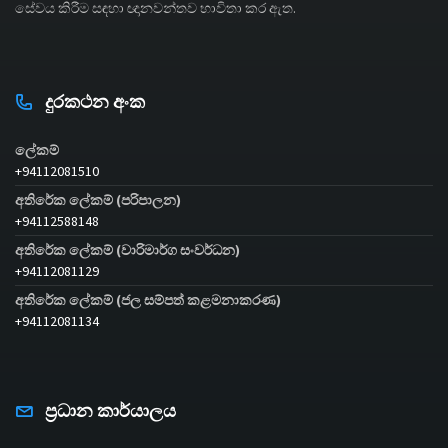
සේවය කිරීම සඳහා ඥානවන්තව භාවිතා කර ඇත.
දුරකථන අංක
ලේකම්
+94112081510
අතිරේක ලේකම් (පරිපාලන)
+94112588148
අතිරේක ලේකම් (වාරිමාර්ග සංවර්ධන)
+94112081129
අතිරේක ලේකම් (ජල සම්පත් කළමනාකරණ)
+94112081134
ප්‍රධාන කාර්යාලය