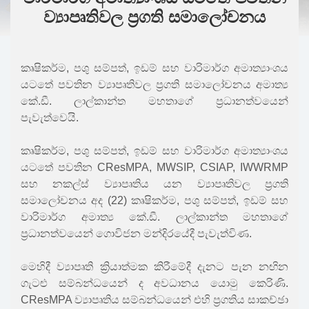
ව්‍යාපෘතිවල ප්‍රගති සමාලෝචනය
කෘෂිකර්ම, පශු සම්පත්, ඉඩම් සහ වාරිමාර්ග අමාත්‍යාංශය
යටතේ පවතින ව්‍යාපෘතිවල ප්‍රගති සමාලෝචනය අමාත්‍ය
කේ.ඩී. ලාල්කාන්ත මහතාගේ ප්‍රධානත්වයෙන්
පැවැත්වෙයි.
කෘෂිකර්ම, පශු සම්පත්, ඉඩම් සහ වාරිමාර්ග අමාත්‍යාංශය
යටතේ පවතින CResMPA, MWSIP, CSIAP, IWWRMP
සහ නකල්ස් ව්‍යාපෘතිය යන ව්‍යාපෘතිවල ප්‍රගති
සමාලෝචනය අද (22) කෘෂිකර්ම, පශු සම්පත්, ඉඩම් සහ
වාරිමාර්ග අමාත්‍ය කේ.ඩී. ලාල්කාන්ත මහතාගේ
ප්‍රධානත්වයෙන් ගොවිජන මන්දිරයේදී පැවැත්විණ.
මෙහිදී ව්‍යාපෘති ක්‍රියාත්මක කිරීමේදී දැනට පැන නඟින
ගැටළු සම්බන්ධයෙන් ද අවධානය යොමු කෙරිණි.
CResMPA ව්‍යාපෘතිය සම්බන්ධයෙන් එහි ප්‍රගතිය සාකච්ඡා