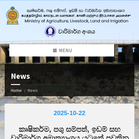
වාරිමාර්ග අංශය
MENU
News
Home
News
2025-10-22
කෘෂිකර්ම, පශු සම්පත්, ඉඩම් සහ
වාරිමාර්ග අමාත්‍යාංශය යටතේ පවතින