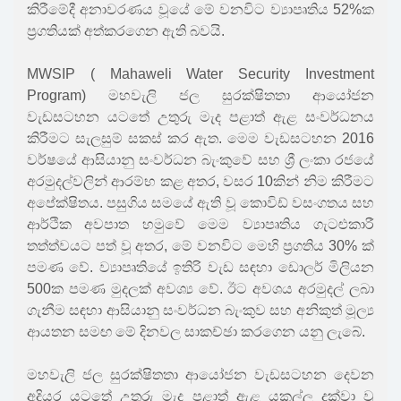
කිරීමේදී අනාවරණය වූයේ මේ වනවිට ව්‍යාපෘතිය 52%ක
ප්‍රගතියක් අත්කරගෙන ඇති බවයි.
MWSIP ( Mahaweli Water Security Investment
Program) මහවැලි ජල සුරක්ෂිතතා ආයෝජන
වැඩසටහන යටතේ උතුරු මැද පළාත් ඇළ සංවර්ධනය
කිරීමට සැලසුම් සකස් කර ඇත. මෙම වැඩසටහන 2016
වර්ෂයේ ආසියානු සංවර්ධන බැංකුවේ සහ ශ්‍රී ලංකා රජයේ
අරමුදල්වලින් ආරම්භ කළ අතර, වසර 10කින් නිම කිරීමට
අපේක්ෂිතය. පසුගිය සමයේ ඇති වූ කොවිඩ් වසංගතය සහ
ආර්ථික අවපාත හමුවේ මෙම ව්‍යාපෘතිය ගැටළුකාරී
තත්ත්වයට පත් වූ අතර, මේ වනවිට මෙහි ප්‍රගතිය 30% ක්
පමණ වේ. ව්‍යාපෘතියේ ඉතිරි වැඩ සඳහා ඩොලර් මිලියන
500ක පමණ මුදලක් අවශ්‍ය වේ. ඊට අවශය අරමුදල් ලබා
ගැනීම සඳහා ආසියානු සංවර්ධන බැංකුව සහ අනිකුත් මූල්‍ය
ආයතන සමඟ මේ දිනවල සාකච්ඡා කරගෙන යනු ලැබේ.
මහවැලි ජල සුරක්ෂිතතා ආයෝජන වැඩසටහන දෙවන
අදියර යටතේ උතුරු මැද පළාත් ඇළ යකල්ල දක්වා වූ