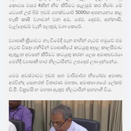
කොටස වසර 4කින් නිම කිරීමට සැලසුම් කර තිබේ. මේ
යටතේ උස් බිම් ඉඩම් හෙක්ටයාර් 5000ක අපනයනය කළ
හැකි කෘෂි වගාවන් වන අඔ, පේර, දෙළුම්, අන්නාසි,
වැල්දොඩම් වැනි පලතුරු වගා කෙරේ.
ව්‍යාපෘති ක්‍රියාවට නැංවීමේදී පැන නඟින් ගැටළු හමුවේ එම
ගැටළු විසඳා ගනිමින් ව්‍යාපෘතියේ කටයුතු අදාළ කාලසීමාව
ඇතුළත අවසන් කිරීමට කටයුතු කරන ලෙස අමාත්‍යවරයා
මෙහිදී ව්‍යාපෘති භාර නිලධාරීන්ට උපදෙස් ලබා දුන්නේය.
මෙම අවස්ථාවට ඉඩම් සහ වාරිමාර්ග නියෝජ්‍ය අමාත්‍ය
අරවින්ද සෙනරත් විතාරණ මහතා, අමාත්‍යාංශයේ ලේකම්
ඩී.පී. වික්‍රමසිංහ මහතා ඇතුළු නිලධාරීන් සහභාගී විය.