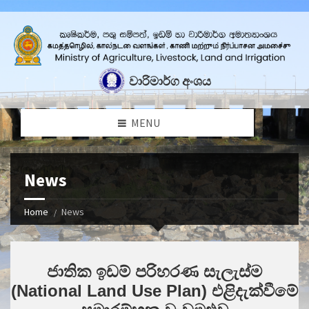
fo
වාරිමාර්ග අංශය
MENU
News
Home
News
ජාතික ඉඩම් පරිහරණ සැලැස්ම
(National Land Use Plan) එළිදැක්වීමේ