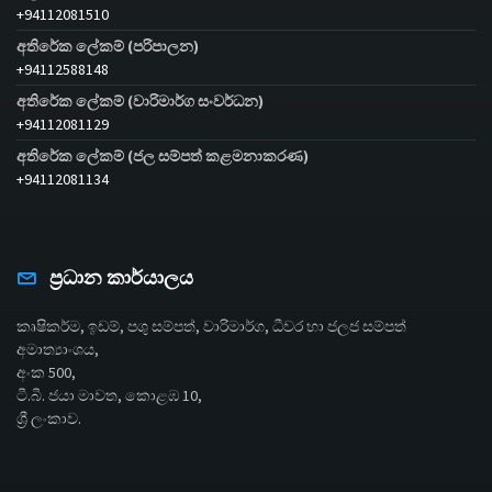
+94112081510
අතිරේක ලේකම් (පරිපාලන)
+94112588148
අතිරේක ලේකම් (වාරිමාර්ග සංවර්ධන)
+94112081129
අතිරේක ලේකම් (ජල සම්පත් කළමනාකරණ)
+94112081134
ප්‍රධාන කාර්යාලය
කෘෂිකර්ම, ඉඩම්, පශු සම්පත්, වාරිමාර්ග, ධීවර හා ජලජ සම්පත්
අමාත්‍යාංශය,
අංක 500,
ටී.බී. ජයා මාවත, කොළඹ 10,
ශ්‍රී ලංකාව.