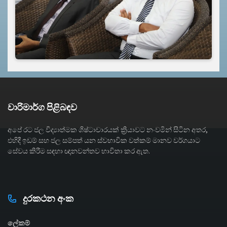
වාරිමාර්ග පිළිබඳව
අපේ රට ජල විද්‍යාත්මක ශිෂ්ටාචාරයක් ක්‍රියාවට නංවමින් සිටින අතර,
එහිදී ඉඩම් සහ ජල සම්පත් යන ස්වභාවික වත්කම් මානව වර්ගයාට
සේවය කිරීම සඳහා ඥානවන්තව භාවිතා කර ඇත.
දුරකථන අංක
ලේකම්