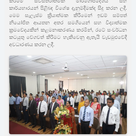
කිරීමේ සවිස්තරාත්මක මාර්ගෝපදේශය සහ
කාර්යභාරයන් පිළිබඳ විශේෂ දැනුම්දීමක්ද සිදු කරන ලදී.
මෙම සැලැස්ම ක්‍රියාත්මක කිරීමෙන් ඉඩම් සම්පත්
නියෝජිත ආයතන අතර සමගියෙන් සහ විද්‍යාත්මක
ක්‍රමවේදයකින් කළමනාකරණය කරමින්, රටේ සංවර්ධන
කටයුතු වේගවත් කිරීමට හැකිවෙනු ඇතැයි වැඩමුළුවේදී
අවධාරණය කරන ලදී.