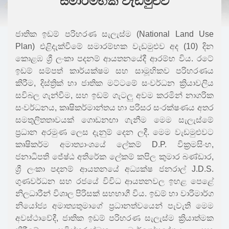
සමාරම්භක වැඩමුළුව
ජාතික ඉඩම් පරිහරණ සැලැස්ම (National Land Use
Plan) එළිදැක්වීමේ සමාරම්භක වැඩමුළුව අද (10) දින
කොළඹ ශ්‍රී ලංකා පදනම් ආයතනයේදී ආරම්භ විය. රටේ
ඉඩම් සම්පත් කාර්යක්ෂම සහ සාමූහිකව පරිහරණය
කිරීම, දිස්ත්‍රික් හා ජාතික මට්ටමේ සංවර්ධන ක්‍රියාවලිය
සවිබල ගැන්වීම, සහ ඉඩම් ගැටලු අවම කරමින් නාගරික
සංවර්ධනය, කෘෂිකර්මාන්තය හා පරිසර සංරක්ෂණය අතර
සමතුලිතතාවයක් ගොඩනඟා ගැනීම මෙම සැලැස්මේ
ප්‍රධාන අරමුණ ලෙස දැනුම් දෙන ලදී. මෙම වැඩමුළුවට
කෘෂිකර්ම අමාත්‍යාංශයේ ලේකම් D.P. වික්‍රමසිංහ,
ජනාධිපති ජේෂ්ඨ අතිරේක ලේකම් කපිල කුමාර බණ්ඩාර,
ශ්‍රී ලංකා පදනම් ආයතනයේ අධ්‍යක්ෂ ජනරාල් J.D.S.
ගුණවර්ධන සහ රජයේ විවිධ ආයතනවල ඉහළ පෙළේ
නිලධාරීන් විශාල පිරිසක් සහභාගී විය. ඉඩම් හා වාරිමාර්ග
නියෝජ්‍ය අමාත්‍යතුමාගේ ප්‍රධානත්වයෙන් පැවැති මෙම
අවස්ථාවේදී, ජාතික ඉඩම් පරිහරණ සැලැස්ම ක්‍රියාත්මක