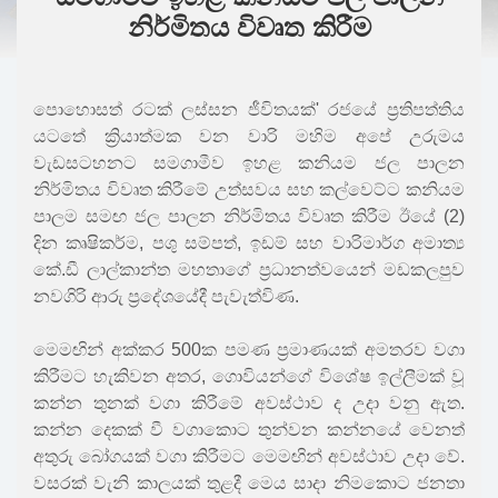
නිර්මිතය‍ ‍විවෘත කිරීම
පොහොසත් රටක් ලස්සන ජීවිතයක්' රජයේ ප්‍රතිපත්තිය
යටතේ ක්‍රියාත්මක වන වාරි මහිම අපේ උරුමය
වැඩසටහනට සමගාමීව ඉහළ කනියම ජල පාලන
නිර්මිතය විවෘත කිරීමේ උත්සවය සහ කල්වෙට්ට කනියම
පාලම සමඟ ජල පාලන නිර්මිතය විවෘත කිරීම ඊයේ (2)
දින කෘෂිකර්ම, පශු සම්පත්, ඉඩම් සහ වාරිමාර්ග අමාත්‍ය
කේ.ඩී ලාල්කාන්ත මහතාගේ ප්‍රධානත්වයෙන් මඩකලපුව
නවගිරි ආරු ප්‍රදේශයේදී පැවැත්විණ.
මෙමඟින් අක්කර 500ක පමණ ප්‍රමාණයක් අමතරව වගා
කිරීමට හැකිවන අතර, ගොවියන්ගේ විශේෂ ඉල්ලීමක් වූ
කන්න තුනක් වගා කිරීමේ අවස්ථාව ද උදා වනු ඇත.
කන්න දෙකක් වී වගාකොට තුන්වන කන්නයේ වෙනත්
අතුරු බෝගයක් වගා කිරීමට මෙමඟින් අවස්ථාව උදා වේ.
වසරක් වැනි කාලයක් තුළදී මෙය සාදා නිමකොට ජනතා