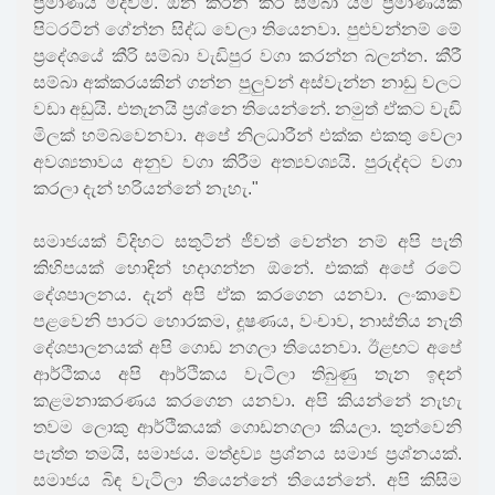
ප්‍රමාණය මදිවීම. ඕන කරන කීරි සම්බා යම් ප්‍රමාණයක්
පිටරටින් ගේන්න සිද්ධ වෙලා තියෙනවා. පුළුවන්නම් මේ
ප්‍රදේශයේ කීරි සම්බා වැඩිපුර වගා කරන්න බලන්න. කීරී
සම්බා අක්කරයකින් ගන්න පුලුවන් අස්වැන්න නාඩු වලට
වඩා අඩුයි. එතැනයි ප්‍රශ්නෙ තියෙන්නේ. නමුත් ඒකට වැඩි
මිලක් හම්බවෙනවා. අපේ නිලධාරීන් එක්ක එකතු වෙලා
අවශ්‍යතාවය අනුව වගා කිරීම අත්‍යවශ්‍යයි. පුරුද්දට වගා
කරලා දැන් හරියන්නේ නැහැ."
සමාජයක් විදිහට සතුටින් ජීවත් වෙන්න නම් අපි පැති
කිහිපයක් හොඳින් හදාගන්න ඕනේ. එකක් අපේ රටේ
දේශපාලනය. දැන් අපි ඒක කරගෙන යනවා. ලංකාවේ
පළවෙනි පාරට හොරකම, දූෂණය, වංචාව, නාස්තිය නැති
දේශපාලනයක් අපි ගොඩ නගලා තියෙනවා. ඊළඟට අපේ
ආර්ථිකය අපි ආර්ථිකය වැටිලා තිබුණු තැන ඉඳන්
කළමනාකරණය කරගෙන යනවා. අපි කියන්නේ නැහැ
තවම ලොකු ආර්ථිකයක් ගොඩනගලා කියලා. තුන්වෙනි
පැත්ත තමයි, සමාජය. මත්ද්‍රව්‍ය ප්‍රශ්නය සමාජ ප්‍රශ්නයක්.
සමාජය බිඳ වැටිලා තියෙන්නේ තියෙන්නේ. අපි කිසිම