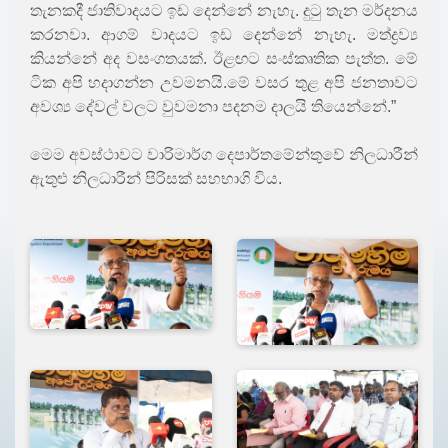
තැනකදී ජාතිවාදයට ඉඩ දෙන්නේ නැහැ. දුටු තැන මර්දනය
කරනවා. ආගම් වාදයට ඉඩ දෙන්නේ නැහැ. මත්ද්‍රව්‍ය
කියන්නේ අද වසංගතයක්. ඊළඟට සංස්කෘතික පැත්ත. මේ
ටික අපි හදාගන්න උවමනයි.මේ වසර තුළ අපි ජනතාවට
අවශ්‍ය දේවල් වලට වුවමනා පදනම දාලයි තියෙන්නේ.”
මෙම අවස්ථාවට වාරිමාර්ග දෙපාර්තමේන්තුවේ නිලධාරීන්
ඇතුළු නිලධාරීන් පිරිසක් සහභාගි විය.