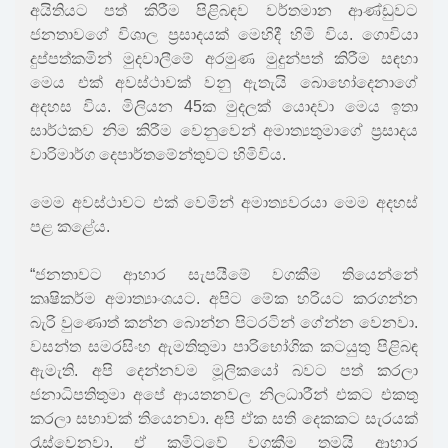
අයිතියට පත් කිරීම පිළිබඳව වර්තමාන ආණ්ඩුවට
ජනතාවගේ විශාල ප්‍රසාදයක් මෙහිදී හිමි විය. ගොවියා
දුප්පත්කමින් මුදවාලීමේ අරමුණ මුදුන්පත් කිරීම සඳහා
මෙය එක් අවස්ථාවක් වනු ඇතැයි බොහෝදෙනාගේ
අදහස විය. මිලියන 45ක මුදලක් යොදවා මෙය ඉතා
සාර්ථකව නිම කිරීම වෙනුවෙන් අමාත්‍යතුමාගේ ප්‍රසාදය
වාරිමාර්ග දෙපාර්තමේන්තුවට හිමිවිය.
මෙම අවස්ථාවට එක් වෙමින් අමාත්‍යවරයා මෙම අදහස්
පළ කළේය.
“ජනතාවට ආහාර සැපයීමේ වගකීම තියෙන්නේ
කෘෂිකර්ම අමාත්‍යාංශයට. අපිට මේක හරියට කරගන්න
බැරි වුණොත් කන්න බොන්න පිටරටින් ගේන්න වෙනවා.
වසන්ත සමරසිංහ ඇමතිතුමා පාරිභෝගික කටයුතු පිළිබඳ
ඇමැති. අපි දෙන්නවම මූලිකයෝ බවට පත් කරලා
ජනාධිපතිතුමා අපේ ආයතනවල නිලධාරීන් එකට එකතු
කරලා සභාවක් තියෙනවා. අපි ඒක සති දෙකකට සැරයක්
රැස්වෙනවා. ඒ කමිටුවේ වගකීම තමයි ආහාර