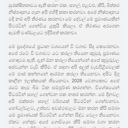
සුරක්ෂිතතාවය ඇති කරන එක. සහල්, එළවළු, කිරි, බිත්තර
නිෂ්පාදනය ගැන අපි එහිදී කතා කරනවා. අපේ නිෂ්පාදනය
මදි නම් අපි තීරණය කරනවා මේ දේවල් මේ ප්‍රමාණයකින්
පිටරටින් ගෙන්විය යුතුයි කියලා. ඒ තීරණය අරගෙන
ඇමති මණ්ඩලයට ඉදිරිපත් කරනවා.
මේ ප්‍රදේශයේ ප්‍රධාන වශයෙන් වී වගාව සිදු කෙරෙනවා.
අපේ රටේ වී වගාවට යට කරලා තියෙන කුඹුරු ප්‍රමාණය
හොඳටම ඇති. දැන් ඕන කරලා තියෙන්නේ අපේ කුඹුරුවල
අස්වැන්න වැඩි කිරීම. ඒ සඳහා අපි අලුත් වැඩපිළිවෙලක්
මේ මාස් කන්නනේ ආරම්භ කරලා තියෙනවා. අපිට දිගු
කාලීන ඉලක්කයක් තියෙනවා. 2028 වෙනකොට අපේ
රටේ කෑම බීම ටික සම්පූර්ණ කරගන්න. විශේෂයෙන්
පිටරටින් සහල් ගෙන්වන එක නතර කරන්න. මේ දිනවල
අපි එක්තරා සහල් වර්ගයක් පිටරටින් ගෙන්වනවා.
හෝටල්වලට, උත්සව අවස්ථාවලට ඕන කරන කීරි සම්බා
යම් ප්‍රමාණයක් පිටරටින් ගේන්න සිද්ධ වෙලා තියෙනවා.
ඒකට හේතුව අපේ ගොවියො කීරි සම්බා වගා කරන