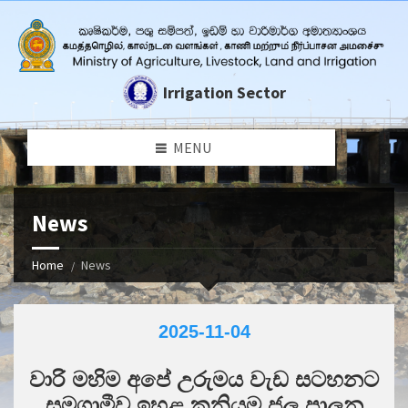
Irrigation Sector
MENU
News
Home
News
2025-11-04
වාරි මහිම අපේ උරුමය වැඩ සටහනට
සමගාමීව ඉහළ කනියම ජල පාලන