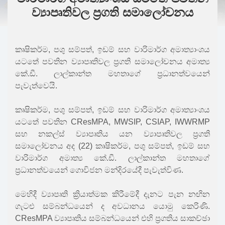
ව්‍යාපෘතිවල ප්‍රගති සමාලෝචනය
කෘෂිකර්ම, පශු සම්පත්, ඉඩම් සහ වාරිමාර්ග අමාත්‍යාංශය
යටතේ පවතින ව්‍යාපෘතිවල ප්‍රගති සමාලෝචනය අමාත්‍ය
කේ.ඩී. ලාල්කාන්ත මහතාගේ ප්‍රධානත්වයෙන්
පැවැත්වෙයි.
කෘෂිකර්ම, පශු සම්පත්, ඉඩම් සහ වාරිමාර්ග අමාත්‍යාංශය
යටතේ පවතින CResMPA, MWSIP, CSIAP, IWWRMP
සහ නකල්ස් ව්‍යාපෘතිය යන ව්‍යාපෘතිවල ප්‍රගති
සමාලෝචනය අද (22) කෘෂිකර්ම, පශු සම්පත්, ඉඩම් සහ
වාරිමාර්ග අමාත්‍ය කේ.ඩී. ලාල්කාන්ත මහතාගේ
ප්‍රධානත්වයෙන් ගොවිජන මන්දිරයේදී පැවැත්විණ.
මෙහිදී ව්‍යාපෘති ක්‍රියාත්මක කිරීමේදී දැනට පැන නඟින
ගැටළු සම්බන්ධයෙන් ද අවධානය යොමු කෙරිණි.
CResMPA ව්‍යාපෘතිය සම්බන්ධයෙන් එහි ප්‍රගතිය සාකච්ඡා