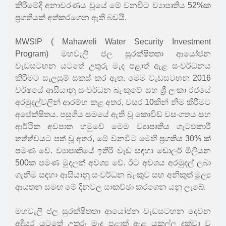
කිරීමේදී අනාවරණය වූයේ මේ වනවිට ව්‍යාපෘතිය 52%ක
ප්‍රගතියක් අත්කරගෙන ඇති බවයි.
MWSIP ( Mahaweli Water Security Investment
Program) මහවැලි ජල සුරක්ෂිතතා ආයෝජන
වැඩසටහන යටතේ උතුරු මැද පළාත් ඇළ සංවර්ධනය
කිරීමට සැලසුම් සකස් කර ඇත. මෙම වැඩසටහන 2016
වර්ෂයේ ආසියානු සංවර්ධන බැංකුවේ සහ ශ්‍රී ලංකා රජයේ
අරමුදල්වලින් ආරම්භ කළ අතර, වසර 10කින් නිම කිරීමට
අපේක්ෂිතය. පසුගිය සමයේ ඇති වූ කොවිඩ් වසංගතය සහ
ආර්ථික අවපාත හමුවේ මෙම ව්‍යාපෘතිය ගැටළුකාරී
තත්ත්වයට පත් වූ අතර, මේ වනවිට මෙහි ප්‍රගතිය 30% ක්
පමණ වේ. ව්‍යාපෘතියේ ඉතිරි වැඩ සඳහා ඩොලර් මිලියන
500ක පමණ මුදලක් අවශ්‍ය වේ. ඊට අවශය අරමුදල් ලබා
ගැනීම සඳහා ආසියානු සංවර්ධන බැංකුව සහ අනිකුත් මූල්‍ය
ආයතන සමඟ මේ දිනවල සාකච්ඡා කරගෙන යනු ලැබේ.
මහවැලි ජල සුරක්ෂිතතා ආයෝජන වැඩසටහන දෙවන
අදියර යටතේ උතුරු මැද පළාත් ඇළ යකල්ල දක්වා වූ