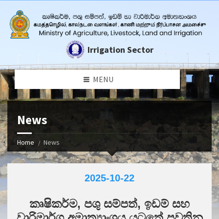
Irrigation Sector
MENU
News
Home
News
2025-10-22
කෘෂිකර්ම, පශු සම්පත්, ඉඩම් සහ
වාරිමාර්ග අමාත්‍යාංශය යටතේ පවතින